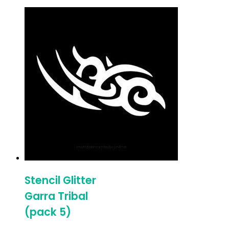
Stencil Glitter
Garra Tribal
(pack 5)