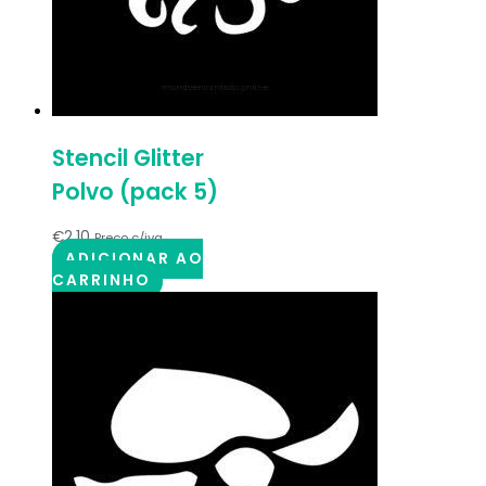
Stencil Glitter
Polvo (pack 5)
€
2.10
Preço c/iva
ADICIONAR AO
CARRINHO