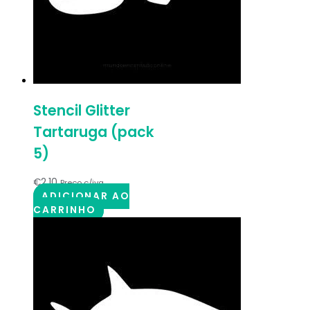
Stencil Glitter
Tartaruga (pack
5)
€
2.10
Preço c/iva
ADICIONAR AO
CARRINHO