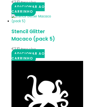
€
2.10
Preço c/iva
ADICIONAR AO
CARRINHO
Stencil Glitter
Macaco (pack 5)
€
2.10
Preço c/iva
ADICIONAR AO
CARRINHO