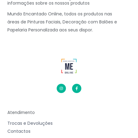
informações sobre os nossos produtos
Mundo Encantado Online, todos os produtos nas
áreas de Pinturas Faciais, Decoração com Balões e
Papelaria Personalizada aos seus dispor.
I
F
n
a
s
c
t
e
a
b
g
o
r
o
a
k
m
-
Atendimento
f
Trocas e Devoluções
Contactos