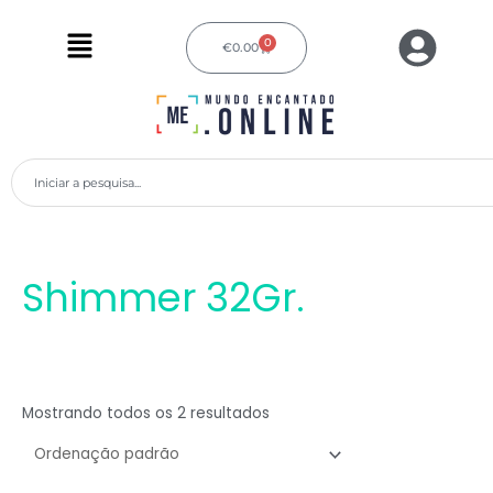
Ir
Menu
para
0
€
0.00
Carrinho
o
conteúdo
Pesquisar
Shimmer 32Gr.
Mostrando todos os 2 resultados