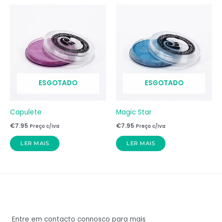
ESGOTADO
ESGOTADO
Capulete
Magic Star
€
7.95
€
7.95
Preço c/iva
Preço c/iva
LER MAIS
LER MAIS
Entre em contacto connosco para mais