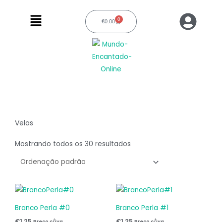
Ir
Menu
para
0
€
0.00
Carrinho
o
conteúdo
Velas
Mostrando todos os 30 resultados
Branco Perla #0
Branco Perla #1
€
1.25
€
1.25
Preço c/iva
Preço c/iva