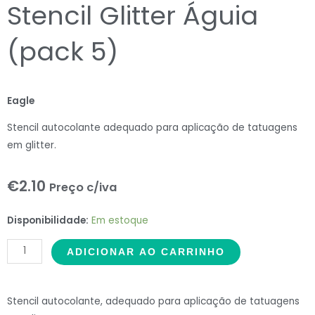
Stencil Glitter Águia
(pack 5)
Eagle
Stencil autocolante adequado para aplicação de tatuagens
em glitter.
€
2.10
Preço c/iva
Stencil
Disponibilidade:
Em estoque
Glitter
ADICIONAR AO CARRINHO
Águia
(pack
5)
Stencil autocolante, adequado para aplicação de tatuagens
quantidade