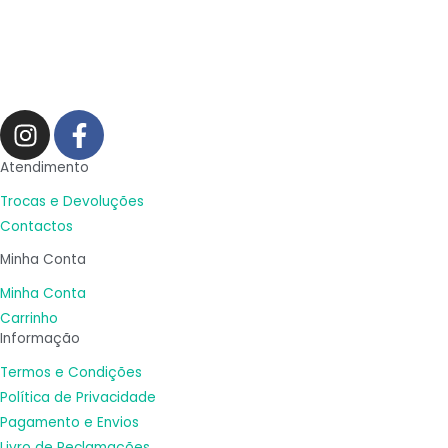
I
F
n
a
s
c
Atendimento
t
e
Trocas e Devoluções
a
b
Contactos
g
o
Minha Conta
r
o
a
k
Minha Conta
m
-
Carrinho
Informação
f
Termos e Condições
Política de Privacidade
Pagamento e Envios
Livro de Reclamações