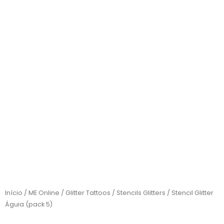
Início
/
ME Online
/
Glitter Tattoos
/
Stencils Glitters
/ Stencil Glitter
Águia (pack 5)