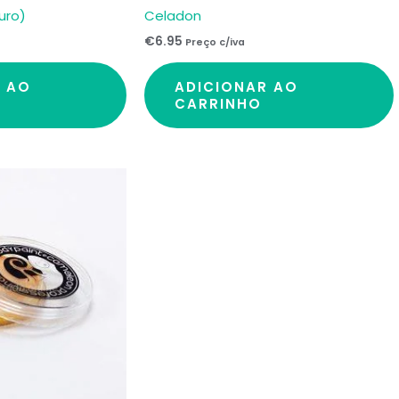
uro)
Celadon
€
6.95
Preço c/iva
R AO
ADICIONAR AO
CARRINHO