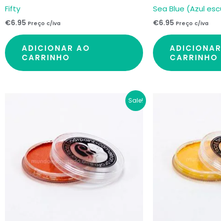
Fifty
Sea Blue (Azul esc
€
6.95
€
6.95
Preço c/iva
Preço c/iva
ADICIONAR AO
ADICIONA
CARRINHO
CARRINHO
O
O
Sale!
preço
preço
original
atual
era:
é:
€6.95.
€5.15.