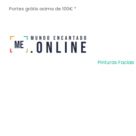
Ir
Portes grátis acima de 100€ *
para
o
conteúdo
Pinturas Faciais