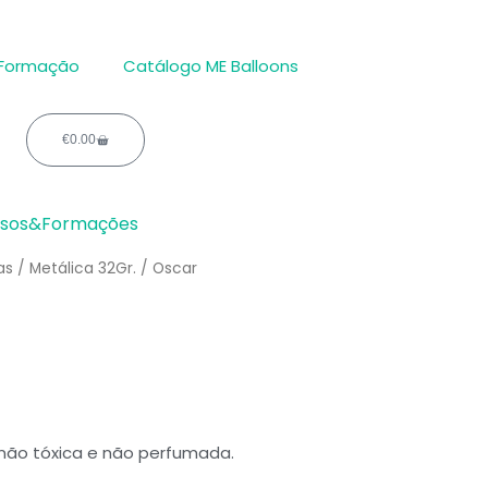
 Formação
Catálogo ME Balloons
€
0.00
Carrinho
rsos&Formações
as
/
Metálica 32Gr.
/ Oscar
 não tóxica e não perfumada.