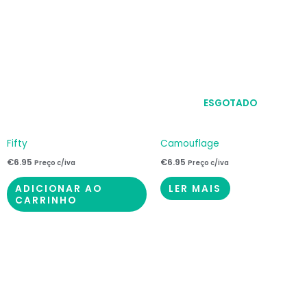
ESGOTADO
Fifty
Camouflage
€
6.95
€
6.95
Preço c/iva
Preço c/iva
ADICIONAR AO
LER MAIS
CARRINHO