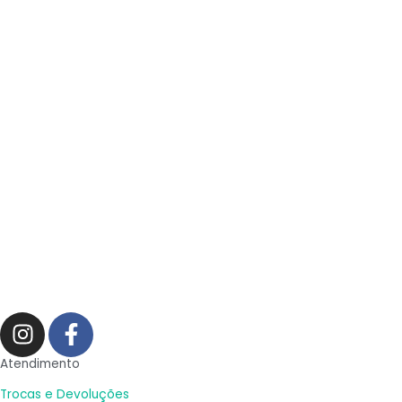
I
F
n
a
s
c
Atendimento
t
e
Trocas e Devoluções