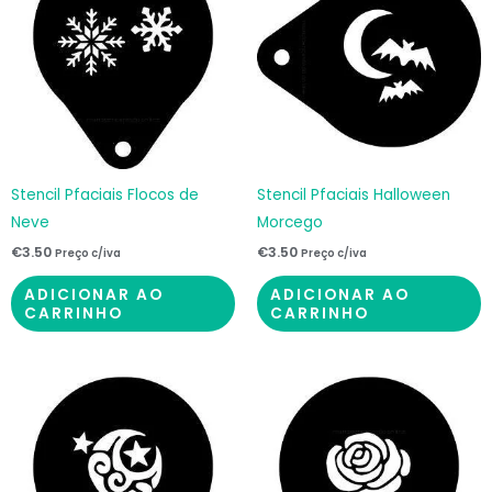
Stencil Pfaciais Flocos de
Stencil Pfaciais Halloween
Neve
Morcego
€
3.50
€
3.50
Preço c/iva
Preço c/iva
ADICIONAR AO
ADICIONAR AO
CARRINHO
CARRINHO