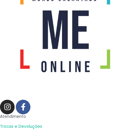
I
F
n
a
s
c
Atendimento
t
e
Trocas e Devoluções