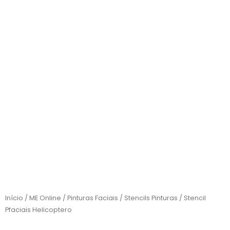
Início
/
ME Online
/
Pinturas Faciais
/
Stencils Pinturas
/ Stencil
Pfaciais Helicoptero