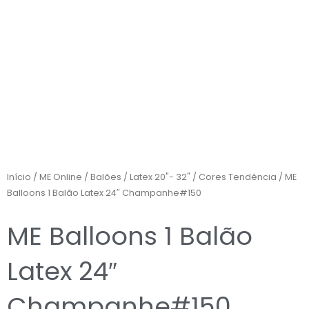
Início
/
ME Online
/
Balões
/
Latex 20"- 32"
/
Cores Tendência
/ ME
Balloons 1 Balão Latex 24″ Champanhe#150
ME Balloons 1 Balão
Latex 24″
Champanhe#150