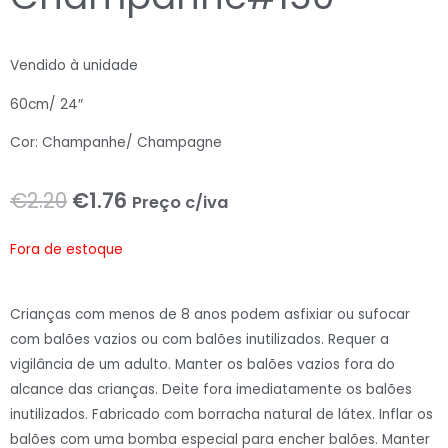
Vendido à unidade
60cm/ 24″
Cor: Champanhe/ Champagne
O
O
€
2.20
€
1.76
Preço c/iva
preço
preço
Fora de estoque
original
atual
era:
é:
Crianças com menos de 8 anos podem asfixiar ou sufocar
com balões vazios ou com balões inutilizados. Requer a
€2.20.
€1.76.
vigilância de um adulto. Manter os balões vazios fora do
alcance das crianças. Deite fora imediatamente os balões
inutilizados. Fabricado com borracha natural de látex. Inflar os
balões com uma bomba especial para encher balões. Manter