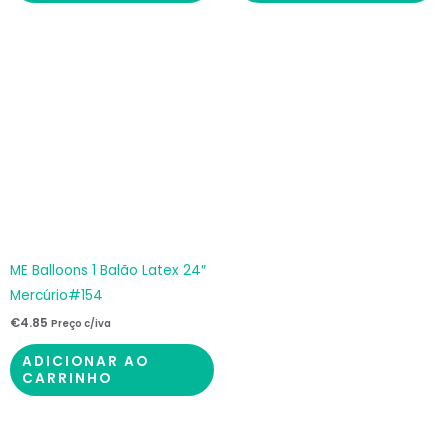
ME Balloons 1 Balão Latex 24″
Mercúrio#154
€
4.85
Preço c/iva
ADICIONAR AO
CARRINHO