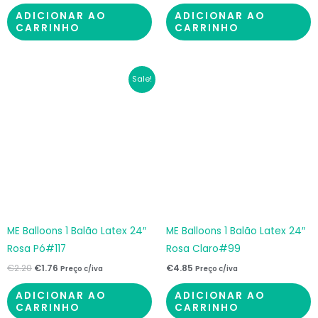
ADICIONAR AO
ADICIONAR AO
CARRINHO
CARRINHO
O
O
Sale!
preço
preço
original
atual
era:
é:
€2.20.
€1.76.
ME Balloons 1 Balão Latex 24″
ME Balloons 1 Balão Latex 24″
Rosa Pó#117
Rosa Claro#99
€
2.20
€
1.76
€
4.85
Preço c/iva
Preço c/iva
ADICIONAR AO
ADICIONAR AO
CARRINHO
CARRINHO