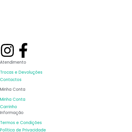
I
F
n
a
Atendimento
s
c
Trocas e Devoluções
Contactos
t
e
Minha Conta
Minha Conta
a
b
Carrinho
Informação
g
o
Termos e Condições
Política de Privacidade