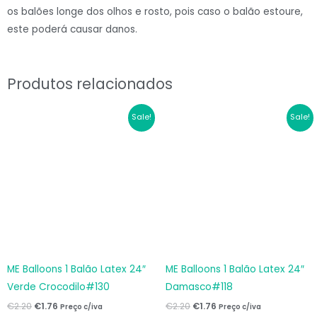
os balões longe dos olhos e rosto, pois caso o balão estoure,
este poderá causar danos.
Produtos relacionados
O
O
O
O
Sale!
Sale!
preço
preço
preço
preço
original
atual
original
atual
era:
é:
era:
é:
€2.20.
€1.76.
€2.20.
€1.76.
ME Balloons 1 Balão Latex 24″
ME Balloons 1 Balão Latex 24″
Verde Crocodilo#130
Damasco#118
€
2.20
€
1.76
€
2.20
€
1.76
Preço c/iva
Preço c/iva