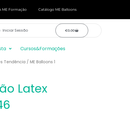
 ME Formação
Catálogo ME Balloons
CARRINHO
Iniciar Sessão
€
0.00
sta
Cursos&Formações
s Tendência
/ ME Balloons 1
lão Latex
46