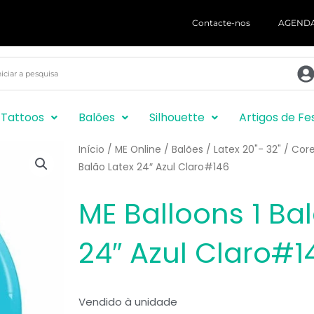
Contacte-nos
AGENDA
r Tattoos
Balões
Silhouette
Artigos de Fe
Início
/
ME Online
/
Balões
/
Latex 20"- 32"
/
Core
Balão Latex 24″ Azul Claro#146
ME Balloons 1 Ba
24″ Azul Claro#1
Vendido à unidade