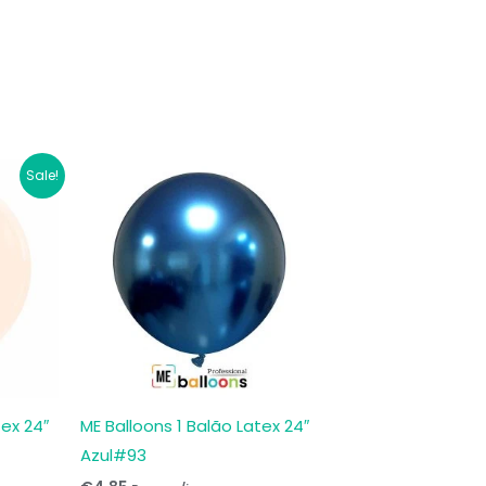
Sale!
tex 24″
ME Balloons 1 Balão Latex 24″
Azul#93