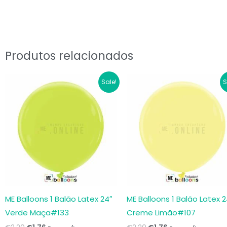
Produtos relacionados
O
O
O
O
Sale!
S
preço
preço
preço
preço
original
atual
original
atual
era:
é:
era:
é:
€2.20.
€1.76.
€2.20.
€1.76.
ME Balloons 1 Balão Latex 24″
ME Balloons 1 Balão Latex 2
Verde Maça#133
Creme Limão#107