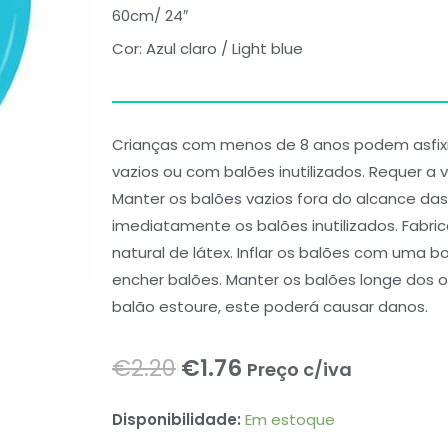
60cm/ 24″
Cor: Azul claro / Light blue
Crianças com menos de 8 anos podem asfixi
vazios ou com balões inutilizados. Requer a v
Manter os balões vazios fora do alcance das 
imediatamente os balões inutilizados. Fabr
natural de látex. Inflar os balões com uma 
encher balões. Manter os balões longe dos ol
balão estoure, este poderá causar danos.
O
O
€
2.20
€
1.76
Preço c/iva
preço
preço
ME
Disponibilidade:
Em estoque
Balloons