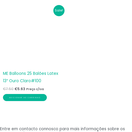
O
O
Sale!
preço
preço
original
atual
era:
é:
€7.50.
€5.63.
ME Balloons 25 Balões Latex
13″ Ouro Claro#100
€
7.50
€
5.63
Preço c/iva
ADICIONAR AO CARRINHO
Entre em contacto connosco para mais informações sobre os