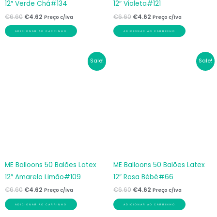
12″ Verde Chá#134
12″ Violeta#121
€
6.60
€
4.62
€
6.60
€
4.62
Preço c/iva
Preço c/iva
ADICIONAR AO CARRINHO
ADICIONAR AO CARRINHO
O
O
O
O
Sale!
Sale!
preço
preço
preço
preço
original
atual
original
atual
era:
é:
era:
é:
€6.60.
€4.62.
€6.60.
€4.62.
ME Balloons 50 Balões Latex
ME Balloons 50 Balões Latex
12″ Amarelo Limão#109
12″ Rosa Bébé#66
€
6.60
€
4.62
€
6.60
€
4.62
Preço c/iva
Preço c/iva
ADICIONAR AO CARRINHO
ADICIONAR AO CARRINHO