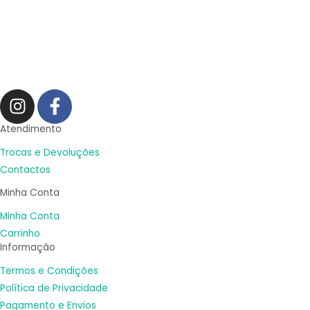
I
F
n
a
s
c
Atendimento
t
e
Trocas e Devoluções
a
b
Contactos
g
o
Minha Conta
r
o
a
k
Minha Conta
m
-
Carrinho
Informação
f
Termos e Condições
Política de Privacidade
Pagamento e Envios