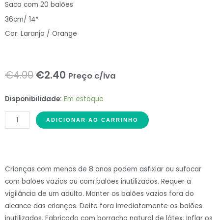
Saco com 20 balões
36cm/ 14″
Cor: Laranja / Orange
O
O
€
4.00
€
2.40
Preço c/iva
preço
preço
ME
Disponibilidade:
Em estoque
original
atual
Balloons
ADICIONAR AO CARRINHO
20
era:
é:
Balões
€4.00.
€2.40.
Latex
14"
Crianças com menos de 8 anos podem asfixiar ou sufocar
Laranja#112
com balões vazios ou com balões inutilizados. Requer a
quantidade
vigilância de um adulto. Manter os balões vazios fora do
alcance das crianças. Deite fora imediatamente os balões
inutilizados. Fabricado com borracha natural de látex. Inflar os