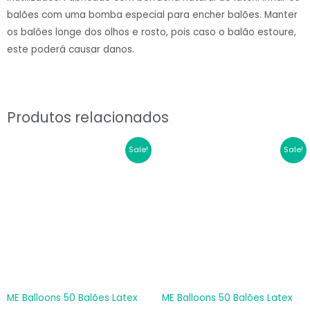
balões com uma bomba especial para encher balões. Manter
os balões longe dos olhos e rosto, pois caso o balão estoure,
este poderá causar danos.
Produtos relacionados
O
O
O
O
Sale!
Sale!
preço
preço
preço
preço
original
atual
original
atual
era:
é:
era:
é:
€6.60.
€4.62.
€6.60.
€4.62.
ME Balloons 50 Balões Latex
ME Balloons 50 Balões Latex