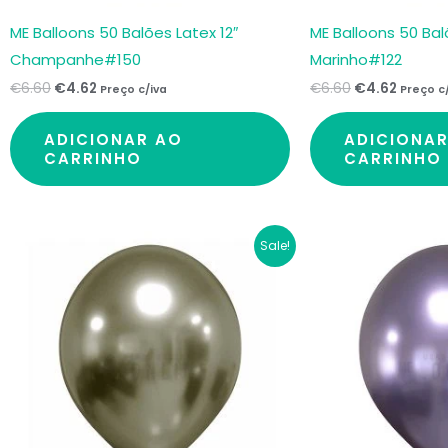
ME Balloons 50 Balões Latex 12″
ME Balloons 50 Bal
Champanhe#150
Marinho#122
€
6.60
€
4.62
€
6.60
€
4.62
Preço c/iva
Preço c
ADICIONAR AO
ADICIONA
CARRINHO
CARRINHO
O
O
O
O
Sale!
preço
preço
preço
preço
original
atual
original
atual
era:
é:
era:
é:
€7.50.
€5.63.
€7.50.
€5.63.