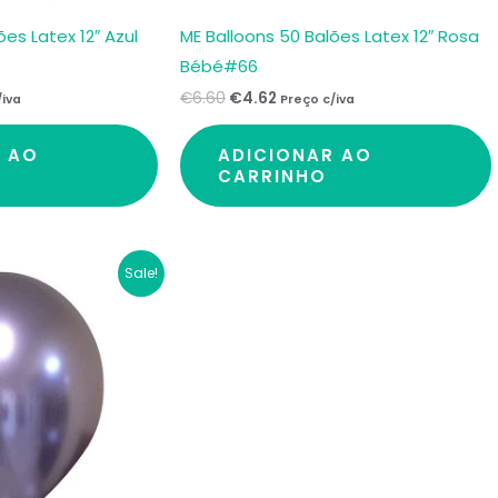
ões Latex 12″ Azul
ME Balloons 50 Balões Latex 12″ Rosa
Bébé#66
€
6.60
€
4.62
/iva
Preço c/iva
R AO
ADICIONAR AO
CARRINHO
Sale!