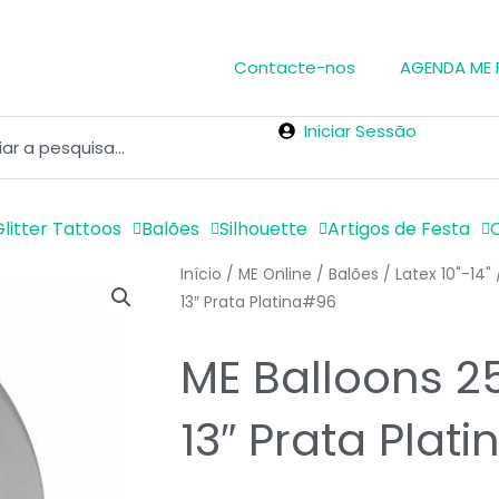
Contacte-nos
AGENDA ME
Iniciar Sessão
litter Tattoos
Balões
Silhouette
Artigos de Festa
Início
/
ME Online
/
Balões
/
Latex 10"-14"
13″ Prata Platina#96
ME Balloons 2
13″ Prata Plat