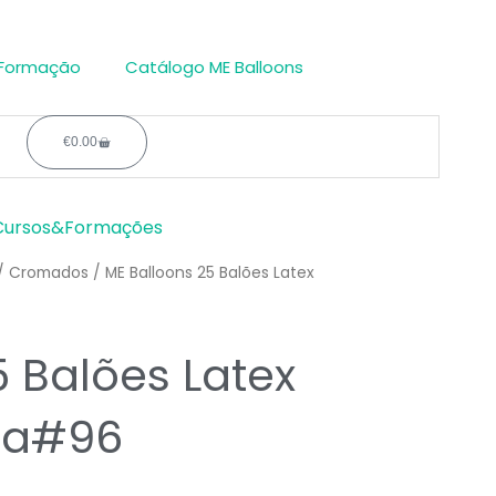
 Formação
Catálogo ME Balloons
€
0.00
Carrinho
Cursos&Formações
/
Cromados
/ ME Balloons 25 Balões Latex
5 Balões Latex
ina#96