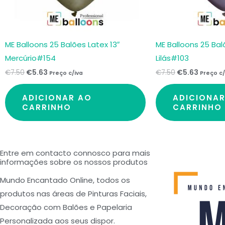
ME Balloons 25 Balões Latex 13″
ME Balloons 25 Bal
Mercúrio#154
Lilás#103
€
7.50
€
5.63
€
7.50
€
5.63
Preço c/iva
Preço c/
ADICIONAR AO
ADICIONA
CARRINHO
CARRINHO
Entre em contacto connosco para mais
informações sobre os nossos produtos
Mundo Encantado Online, todos os
produtos nas áreas de Pinturas Faciais,
Decoração com Balões e Papelaria
Personalizada aos seus dispor.