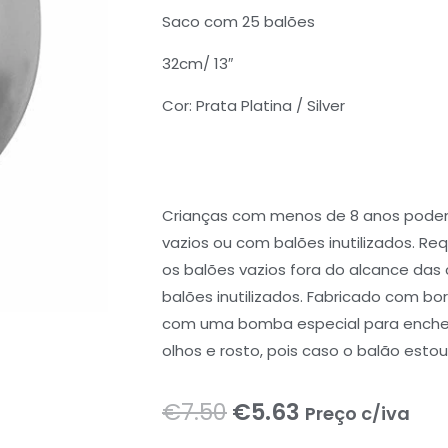
Saco com 25 balões
32cm/ 13″
Cor: Prata Platina / Silver
Crianças com menos de 8 anos podem 
vazios ou com balões inutilizados. Req
os balões vazios fora do alcance das
balões inutilizados. Fabricado com borr
com uma bomba especial para encher 
olhos e rosto, pois caso o balão esto
O
O
€
7.50
€
5.63
Preço c/iva