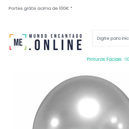
Ir
Portes grátis acima de 100€ *
para
o
conteúdo
Pesquisar
Pinturas Faciais
G