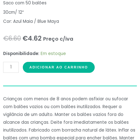
Saco com 50 balões
30cm/ 12″
Cor: Azul Maia / Blue Maya
O
O
€
6.60
€
4.62
Preço c/iva
preço
preço
ME
Disponibilidade:
Em estoque
original
atual
Balloons
ADICIONAR AO CARRINHO
50
era:
é:
Balões
€6.60.
€4.62.
Latex
12"
Crianças com menos de 8 anos podem asfixiar ou sufocar
Azul
com balões vazios ou com balões inutilizados. Requer a
Maia#126
vigilância de um adulto. Manter os balões vazios fora do
quantidade
alcance das crianças. Deite fora imediatamente os balões
inutilizados. Fabricado com borracha natural de látex. Inflar os
balões com uma bomba especial para encher balões. Manter