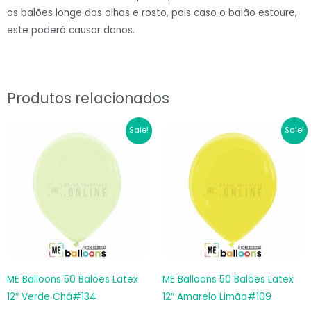
os balões longe dos olhos e rosto, pois caso o balão estoure,
este poderá causar danos.
Produtos relacionados
O
O
O
O
Sale!
Sale!
preço
preço
preço
preço
original
atual
original
atual
era:
é:
era:
é:
€6.60.
€4.62.
€6.60.
€4.62.
ME Balloons 50 Balões Latex
ME Balloons 50 Balões Latex
12″ Verde Chá#134
12″ Amarelo Limão#109