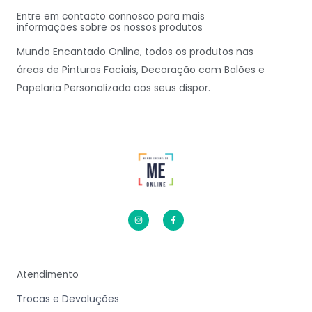
Entre em contacto connosco para mais
informações sobre os nossos produtos
Mundo Encantado Online, todos os produtos nas
áreas de Pinturas Faciais, Decoração com Balões e
Papelaria Personalizada aos seus dispor.
I
F
n
a
s
c
t
e
a
b
g
o
r
o
a
k
m
-
Atendimento
f
Trocas e Devoluções