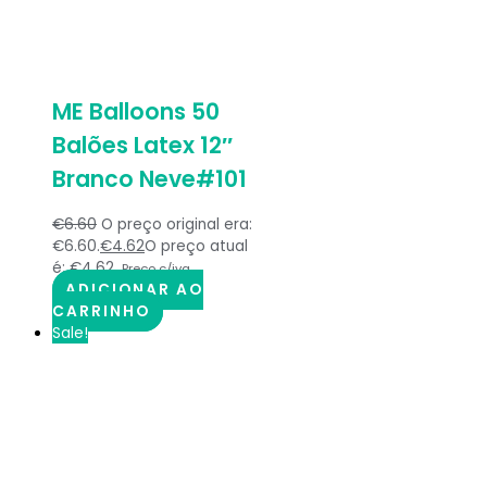
ME Balloons 50
Balões Latex 12″
Branco Neve#101
€
6.60
O preço original era:
€6.60.
€
4.62
O preço atual
é: €4.62.
Preço c/iva
ADICIONAR AO
CARRINHO
Sale!