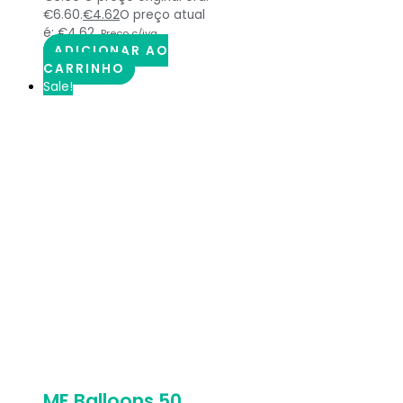
€6.60.
€
4.62
O preço atual
é: €4.62.
Preço c/iva
ADICIONAR AO
CARRINHO
Sale!
ME Balloons 50