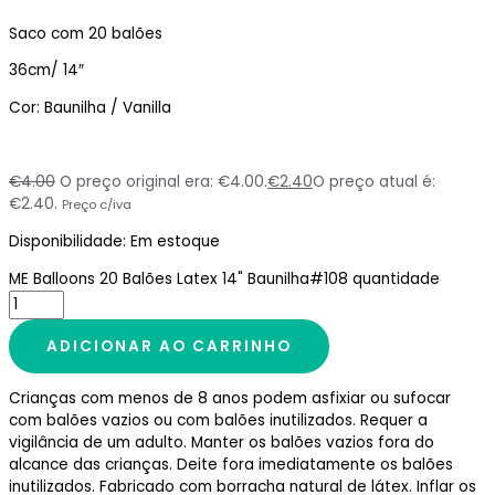
Saco com 20 balões
36cm/ 14″
Cor: Baunilha / Vanilla
€
4.00
O preço original era: €4.00.
€
2.40
O preço atual é:
€2.40.
Preço c/iva
Disponibilidade:
Em estoque
ME Balloons 20 Balões Latex 14" Baunilha#108 quantidade
ADICIONAR AO CARRINHO
Crianças com menos de 8 anos podem asfixiar ou sufocar
com balões vazios ou com balões inutilizados. Requer a
vigilância de um adulto. Manter os balões vazios fora do
alcance das crianças. Deite fora imediatamente os balões
inutilizados. Fabricado com borracha natural de látex. Inflar os