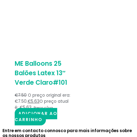
ME Balloons 25
Balões Latex 13″
Verde Claro#101
€
7.50
O preço original era:
€7.50.
€
5.63
O preço atual
é: €5.63.
Preço c/iva
ADICIONAR AO
CARRINHO
Entre em contacto connosco para mais informações sobre
os nossos produtos