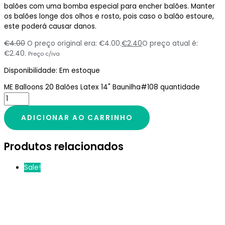
balões com uma bomba especial para encher balões. Manter
os balões longe dos olhos e rosto, pois caso o balão estoure,
este poderá causar danos.
€
4.00
O preço original era: €4.00.
€
2.40
O preço atual é:
€2.40.
Preço c/iva
Disponibilidade:
Em estoque
ME Balloons 20 Balões Latex 14" Baunilha#108 quantidade
ADICIONAR AO CARRINHO
Produtos relacionados
Sale!