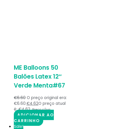
ME Balloons 50
Balões Latex 12″
Verde Menta#67
€
6.60
O preço original era:
€6.60.
€
4.62
O preço atual
é: €4.62.
Preço c/iva
ADICIONAR AO
CARRINHO
Sale!