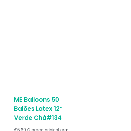
ME Balloons 50
Balões Latex 12″
Verde Chá#134
€
6.60
O preço original era: