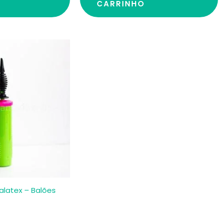
CARRINHO
latex – Balões