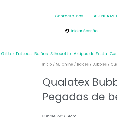
Contacte-nos
AGENDA ME
Iniciar Sessão
Glitter Tattoos
Balões
Silhouette
Artigos de Festa
Cu
Início
/
ME Online
/
Balões
/
Bubbles
/ Qua
Qualatex Bubb
Pegadas de b
Bubble 24″ / 61cm