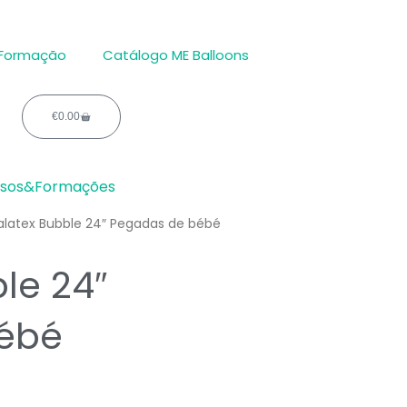
 Formação
Catálogo ME Balloons
€
0.00
Carrinho
rsos&Formações
latex Bubble 24″ Pegadas de bébé
le 24″
ébé