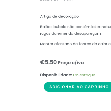
Artigo de decoração.
Balões bubble não contém latex natura
rugas da emenda desapareçam.
Manter afastado de fontes de calor e 
€
5.50
Preço c/iva
Qualatex
Disponibilidade:
Em estoque
Bubble
ADICIONAR AO CARRINHO
24"
Pegadas
de
bébé