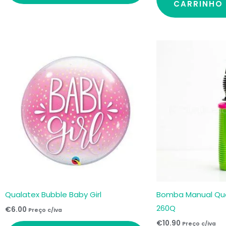
CARRINHO
Qualatex Bubble Baby Girl
Bomba Manual Qua
260Q
€
6.00
Preço c/iva
€
10.90
Preço c/iva