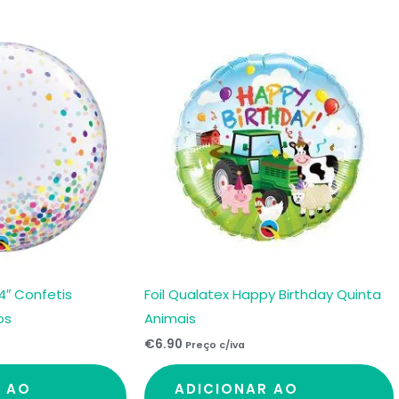
quantidade
4″ Confetis
Foil Qualatex Happy Birthday Quinta
os
Animais
€
6.90
Preço c/iva
R AO
ADICIONAR AO