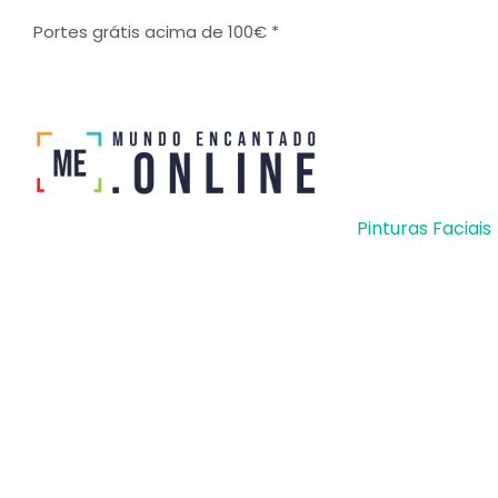
Ir
Portes grátis acima de 100€ *
para
o
conteúdo
Pinturas Faciais