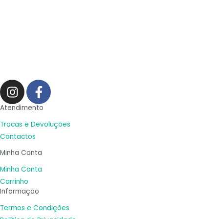
I
F
n
a
s
c
Atendimento
t
e
Trocas e Devoluções
a
b
Contactos
g
o
Minha Conta
r
o
a
k
Minha Conta
m
-
Carrinho
Informação
f
Termos e Condições