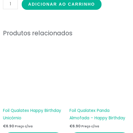
ADICIONAR AO CARRINHO
Happy
Birthday
Fadas
quantidade
Produtos relacionados
Foil Qualatex Happy Birthday
Foil Qualatex Panda
Unicórnio
Almofada – Happy Birthday
€
6.90
€
6.90
Preço c/iva
Preço c/iva