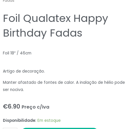
Fadas
Foil Qualatex Happy
Birthday Fadas
Foil 18″ / 46cm
Artigo de decoração.
Manter afastado de fontes de calor. A inalação de hélio pode
ser nociva.
€
6.90
Preço c/iva
Foil
Disponibilidade:
Em estoque
Qualatex