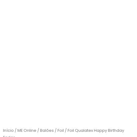
Início
/
ME Online
/
Balões
/
Foil
/ Foil Qualatex Happy Birthday