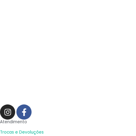
I
F
n
a
s
c
Atendimento
t
e
Trocas e Devoluções