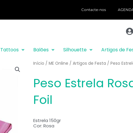
Contacte-nos
AGENDA
r Tattoos
Balões
Silhouette
Artigos de Fe
Início
/
ME Online
/
Artigos de Festa
/ Peso Estrel
Peso Estrela Ros
Foil
Estrela 150gr
Cor: Rosa