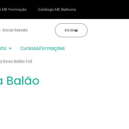
 ME Formação
Catálogo ME Balloons
CARRINHO
Iniciar Sessão
€
0.00
sta
Cursos&Formações
a Rosa Balão Foil
a Balão