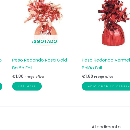
ESGOTADO
o
Peso Redondo Rosa Gold
Peso Redondo Verme
Balão Foil
Balão Foil
€
1.80
€
1.80
Preço c/iva
Preço c/iva
LER MAIS
ADICIONAR AO CARRI
Atendimento