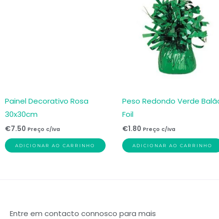
Painel Decorativo Rosa
Peso Redondo Verde Balã
30x30cm
Foil
€
7.50
€
1.80
Preço c/iva
Preço c/iva
ADICIONAR AO CARRINHO
ADICIONAR AO CARRINHO
Entre em contacto connosco para mais