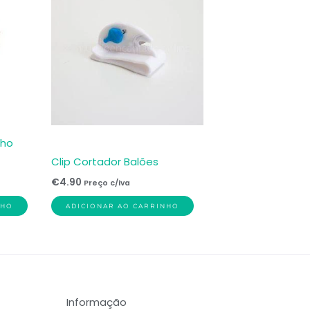
lho
Clip Cortador Balões
€
4.90
Preço c/iva
NHO
ADICIONAR AO CARRINHO
Informação