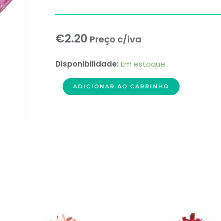
€
2.20
Preço c/iva
Peso
Disponibilidade:
Em estoque
Estrela
ADICIONAR AO CARRINHO
Rosa
Balão
Foil
quantidade