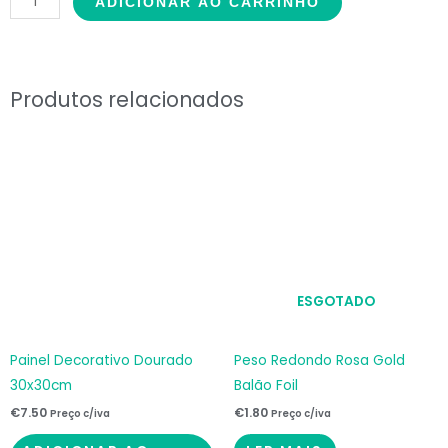
ADICIONAR AO CARRINHO
Vermelho
30x30cm
quantidade
Produtos relacionados
ESGOTADO
Painel Decorativo Dourado
Peso Redondo Rosa Gold
30x30cm
Balão Foil
€
7.50
€
1.80
Preço c/iva
Preço c/iva