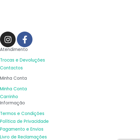
I
F
n
a
s
c
Atendimento
t
e
Trocas e Devoluções
a
b
Contactos
g
o
Minha Conta
r
o
a
k
Minha Conta
m
-
Carrinho
Informação
f
Termos e Condições
Política de Privacidade
Pagamento e Envios
Livro de Reclamações