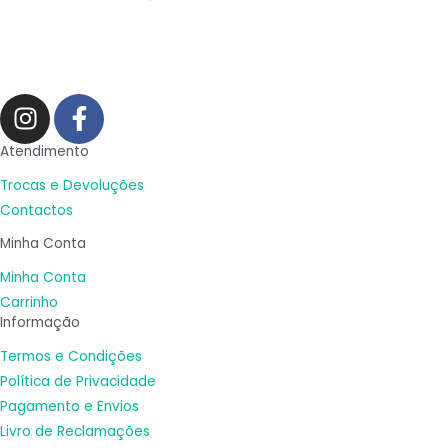
I
F
n
a
s
c
Atendimento
t
e
Trocas e Devoluções
a
b
Contactos
g
o
Minha Conta
r
o
a
k
Minha Conta
m
-
Carrinho
Informação
f
Termos e Condições
Política de Privacidade
Pagamento e Envios
Livro de Reclamações