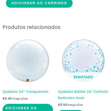
ADICIONAR AO CARRINHO
24"
Estilo
Corações
quantidade
Produtos relacionados
ESGOTADO
Qualatex 24″ Transparente
Qualatex Bubble 24″ Confetis
Redondos Azuis
€
5.45
Preço c/iva
€
5.50
Preço c/iva
ADICIONAR AO