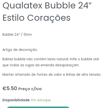
Qualatex Bubble 24″
Estilo Corações
Bubble 24″ / 61cm
Artigo de decoração.
Balões bubble não contém latex natural. Infle o bubble até
que todas as rugas da emenda desapareçam.
Manter afastado de fontes de calor e linhas de alta tensão.
€
5.50
Preço c/iva
Qualatex
Disponibilidade:
Em estoque
Bubble