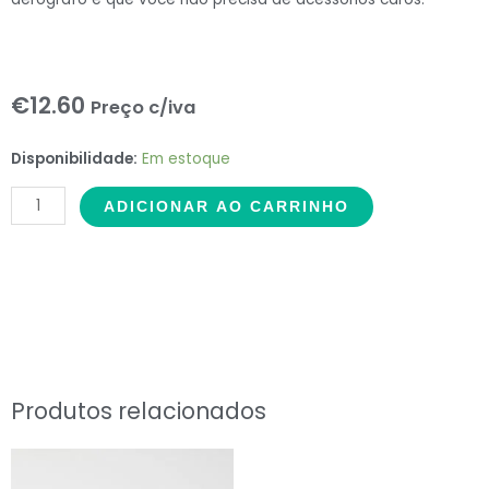
€
12.60
Preço c/iva
Verde
Disponibilidade:
Em estoque
Azeitona
ADICIONAR AO CARRINHO
-
Colorini
quantidade
Produtos relacionados