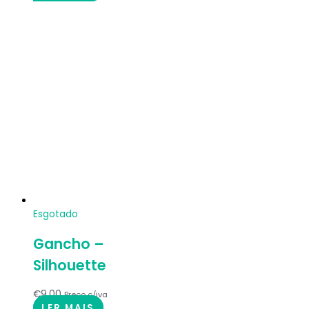
Esgotado
Gancho –
Silhouette
€
9.00
Preço c/iva
LER MAIS