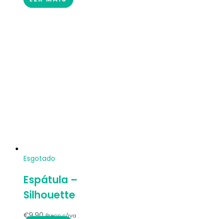
Esgotado
Espátula –
Silhouette
€
9.90
Preço c/iva