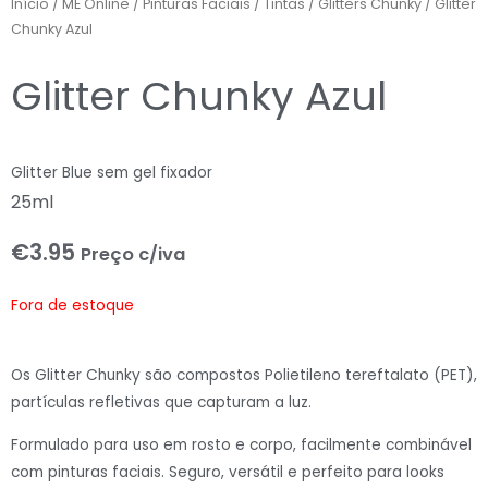
Início
/
ME Online
/
Pinturas Faciais
/
Tintas
/
Glitters Chunky
/ Glitter
Chunky Azul
Glitter Chunky Azul
Glitter Blue sem gel fixador
25ml
€
3.95
Preço c/iva
Fora de estoque
Os Glitter Chunky são compostos Polietileno tereftalato (PET),
partículas refletivas que capturam a luz.
Formulado para uso em rosto e corpo, facilmente combinável
com pinturas faciais. Seguro, versátil e perfeito para looks