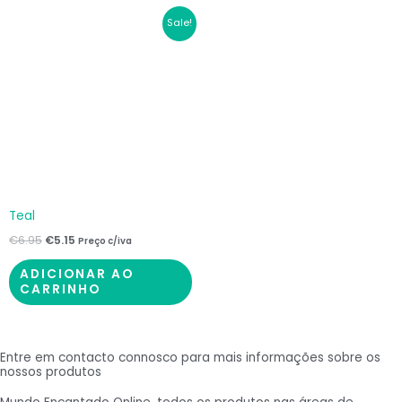
O
O
Sale!
preço
preço
original
atual
era:
é:
€6.95.
€5.15.
Teal
€
6.95
€
5.15
Preço c/iva
ADICIONAR AO
CARRINHO
Entre em contacto connosco para mais informações sobre os
nossos produtos