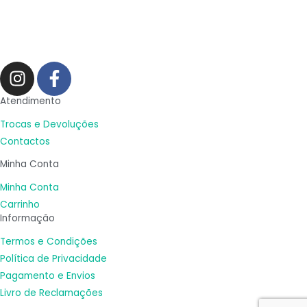
I
F
n
a
s
c
Atendimento
t
e
Trocas e Devoluções
a
b
Contactos
g
o
Minha Conta
r
o
a
k
Minha Conta
m
-
Carrinho
Informação
f
Termos e Condições
Política de Privacidade
Pagamento e Envios
Livro de Reclamações