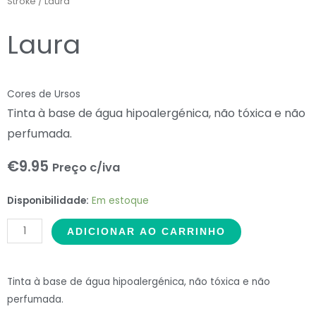
Stroke
/ Laura
Laura
Cores de Ursos
Tinta à base de água hipoalergénica, não tóxica e não
perfumada.
€
9.95
Preço c/iva
Laura
Disponibilidade:
Em estoque
quantidade
ADICIONAR AO CARRINHO
Tinta à base de água hipoalergénica, não tóxica e não
perfumada.