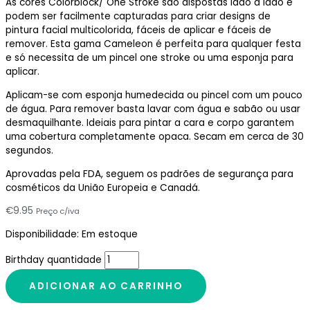
As cores Colorblock/ One Stroke são dispostas lado a lado e
podem ser facilmente capturadas para criar designs de
pintura facial multicolorida, fáceis de aplicar e fáceis de
remover. Esta gama Cameleon é perfeita para qualquer festa
e só necessita de um pincel one stroke ou uma esponja para
aplicar.
Aplicam-se com esponja humedecida ou pincel com um pouco
de água. Para remover basta lavar com água e sabão ou usar
desmaquilhante. Ideiais para pintar a cara e corpo garantem
uma cobertura completamente opaca. Secam em cerca de 30
segundos.
Aprovadas pela FDA, seguem os padrões de segurança para
cosméticos da União Europeia e Canadá.
€
9.95
Preço c/iva
Disponibilidade:
Em estoque
Birthday quantidade
ADICIONAR AO CARRINHO