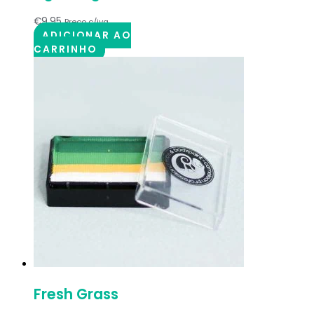
€
9.95
Preço c/iva
ADICIONAR AO
CARRINHO
Fresh Grass