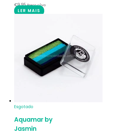
€
9.95
Preço c/iva
LER MAIS
Esgotado
Aquamar by
Jasmin