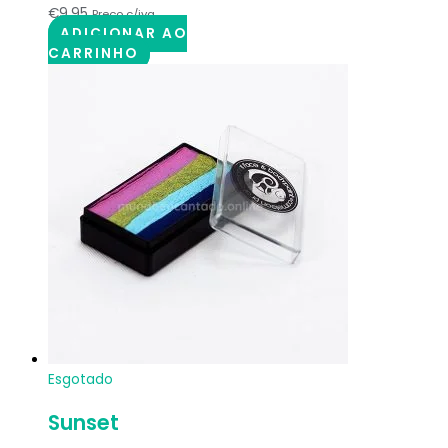
€
9.95
Preço c/iva
ADICIONAR AO
CARRINHO
Esgotado
Sunset