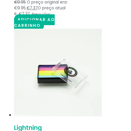
€
9.95
O preço original era:
€9.95.
€
7.37
O preço atual
é: €7.37.
Preço c/iva
ADICIONAR AO
CARRINHO
Lightning