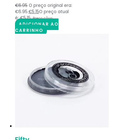
€
6.95
O preço original era:
€6.95.
€
5.15
O preço atual
é: €5.15.
Preço c/iva
ADICIONAR AO
CARRINHO
Fifty