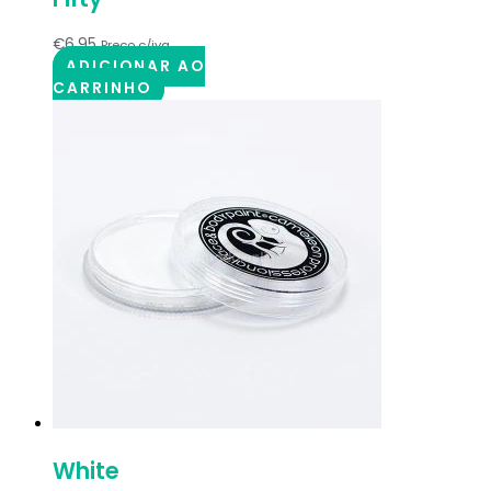
€
6.95
Preço c/iva
ADICIONAR AO
CARRINHO
White