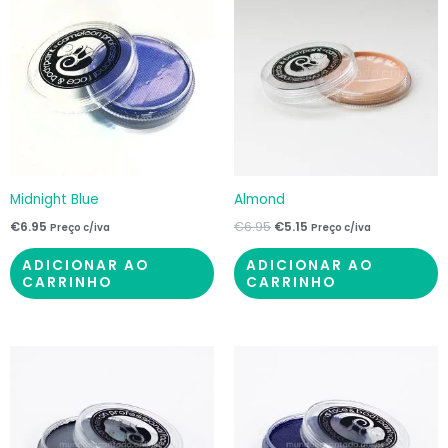
original
atual
era:
é:
€6.95.
€5.15.
Midnight Blue
Almond
€
6.95
€
6.95
€
5.15
Preço c/iva
Preço c/iva
ADICIONAR AO
ADICIONAR AO
CARRINHO
CARRINHO