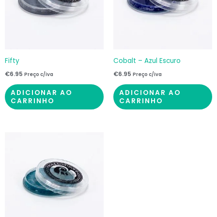
Fifty
Cobalt – Azul Escuro
€
6.95
€
6.95
Preço c/iva
Preço c/iva
ADICIONAR AO
ADICIONAR AO
CARRINHO
CARRINHO
O
O
preço
preço
original
atual
era:
é:
€6.95.
€5.15.