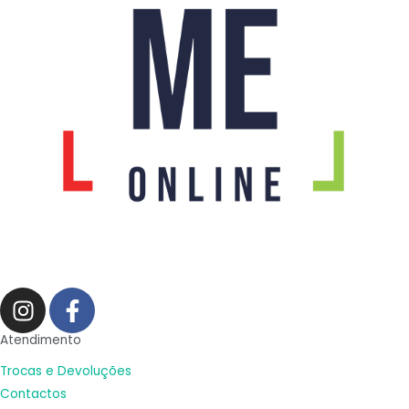
I
F
n
a
s
c
Atendimento
t
e
Trocas e Devoluções
a
b
Contactos