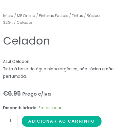
Início
/
ME Online
/
Pinturas Faciais
/
Tintas
/
Básica
32Gr.
/ Celadon
Celadon
Azul Céladon
Tinta à base de água hipoalergénica, não tóxica e não
perfumada.
€
6.95
Preço c/iva
Celadon
Disponibilidade:
Em estoque
quantidade
ADICIONAR AO CARRINHO