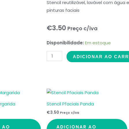
Stencil reutilizável, lavável com ág
pinturas faciais
€
3.50
Preço c/iva
Stencil
Disponibilidade:
Em estoque
Pfaciais
ADICIONAR AO CAR
Wolverine
quantidade
argarida
Stencil Pfaciais Panda
€
3.50
Preço c/iva
R AO
ADICIONAR AO