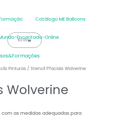
 Formação
Catálogo ME Balloons
€
0.00
Carrinho
rsos&Formações
cils Pinturas
/ Stencil Pfaciais Wolverine
is Wolverine
ua e com as medidas adequadas para