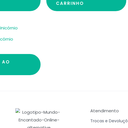
CARRINHO
icórnio
R AO
Atendimento
Trocas e Devoluçõ