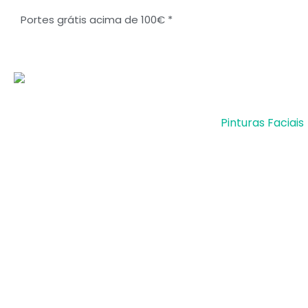
Ir
Portes grátis acima de 100€ *
para
o
conteúdo
Pinturas Faciais