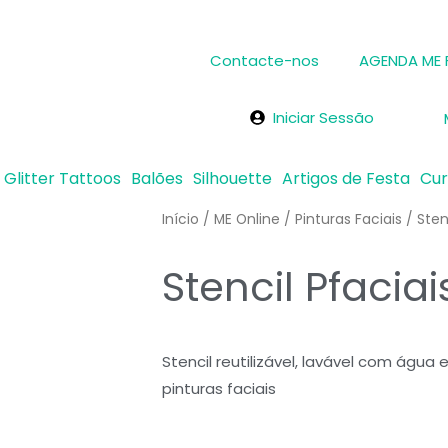
Contacte-nos
AGENDA ME
Iniciar Sessão
Glitter Tattoos
Balões
Silhouette
Artigos de Festa
Cu
Início
/
ME Online
/
Pinturas Faciais
/
Sten
Stencil Pfacia
Stencil reutilizável, lavável com ág
pinturas faciais