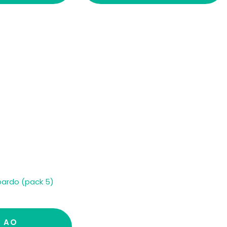
opardo (pack 5)
R AO