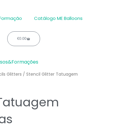
 Formação
Catálogo ME Balloons
€
0.00
Carrinho
rsos&Formações
ils Glitters
/ Stencil Glitter Tatuagem
r Tatuagem
ças