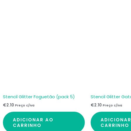
Stencil Glitter Foguetão (pack 5)
Stencil Glitter Ga
€
2.10
€
2.10
Preço c/iva
Preço c/iva
ADICIONAR AO
ADICIONA
CARRINHO
CARRINHO