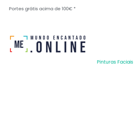
Ir
Portes grátis acima de 100€ *
para
o
conteúdo
Pinturas Faciais