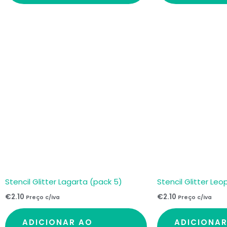
Stencil Glitter Lagarta (pack 5)
Stencil Glitter Le
€
2.10
€
2.10
Preço c/iva
Preço c/iva
ADICIONAR AO
ADICIONA