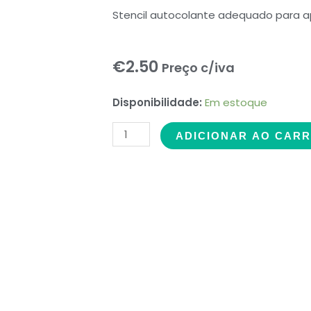
Stencil autocolante adequado para ap
€
2.50
Preço c/iva
Stencil
Disponibilidade:
Em estoque
Glitter
ADICIONAR AO CAR
Tatuagem
Conj.
3
Crianças
quantidade