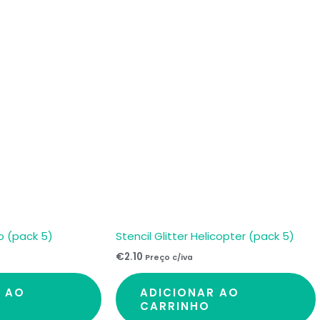
to (pack 5)
Stencil Glitter Helicopter (pack 5)
€
2.10
Preço c/iva
R AO
ADICIONAR AO
CARRINHO