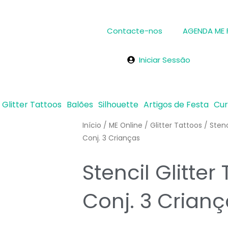
Contacte-nos
AGENDA ME
Iniciar Sessão
Glitter Tattoos
Balões
Silhouette
Artigos de Festa
Cu
Início
/
ME Online
/
Glitter Tattoos
/
Stenc
Conj. 3 Crianças
Stencil Glitte
Conj. 3 Crian