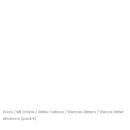
Início
/
ME Online
/
Glitter Tattoos
/
Stencils Glitters
/ Stencil Glitter
Abobora (pack 5)