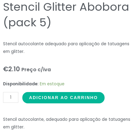
Stencil Glitter Abobora
(pack 5)
Stencil autocolante adequado para aplicação de tatuagens
em glitter.
€
2.10
Preço c/iva
Stencil
Disponibilidade:
Em estoque
Glitter
ADICIONAR AO CARRINHO
Abobora
(pack
5)
Stencil autocolante, adequado para aplicação de tatuagens
quantidade
em glitter.