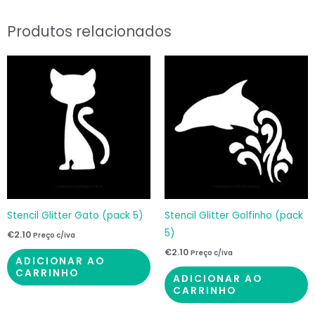
Produtos relacionados
Stencil Glitter Gato (pack 5)
Stencil Glitter Golfinho (pack
5)
€
2.10
Preço c/iva
€
2.10
Preço c/iva
ADICIONAR AO
CARRINHO
ADICIONAR AO
CARRINHO