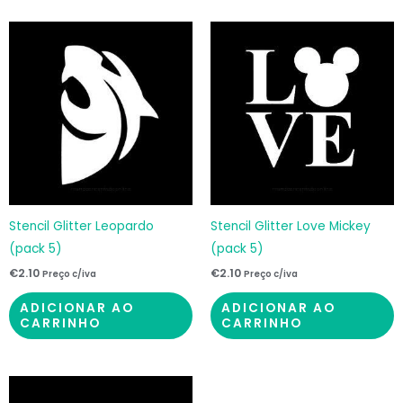
Stencil Glitter Leopardo
Stencil Glitter Love Mickey
(pack 5)
(pack 5)
€
2.10
€
2.10
Preço c/iva
Preço c/iva
ADICIONAR AO
ADICIONAR AO
CARRINHO
CARRINHO