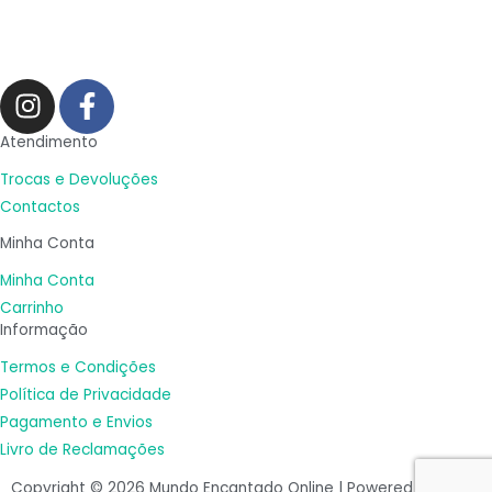
I
F
n
a
s
c
Atendimento
t
e
Trocas e Devoluções
a
b
Contactos
g
o
Minha Conta
r
o
a
k
Minha Conta
m
-
Carrinho
Informação
f
Termos e Condições
Política de Privacidade
Pagamento e Envios
Livro de Reclamações
Copyright © 2026 Mundo Encantado Online | Powered by