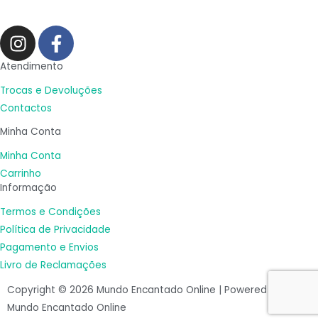
I
F
n
a
s
c
Atendimento
t
e
Trocas e Devoluções
a
b
Contactos
g
o
Minha Conta
r
o
a
k
Minha Conta
m
-
Carrinho
Informação
f
Termos e Condições
Política de Privacidade
Pagamento e Envios
Livro de Reclamações
Copyright © 2026 Mundo Encantado Online | Powered by
Mundo Encantado Online