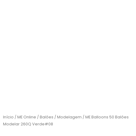
Início
/
ME Online
/
Balões
/
Modelagem
/ ME Balloons 50 Balões
Modelar 260Q Verde#08