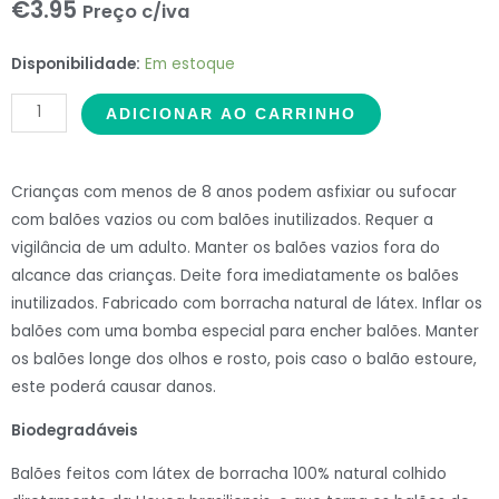
€
3.95
Preço c/iva
ME
Disponibilidade:
Em estoque
Balloons
ADICIONAR AO CARRINHO
50
Balões
Modelar
Crianças com menos de 8 anos podem asfixiar ou sufocar
260Q
com balões vazios ou com balões inutilizados. Requer a
Verde#08
vigilância de um adulto. Manter os balões vazios fora do
quantidade
alcance das crianças. Deite fora imediatamente os balões
inutilizados. Fabricado com borracha natural de látex. Inflar os
balões com uma bomba especial para encher balões. Manter
os balões longe dos olhos e rosto, pois caso o balão estoure,
este poderá causar danos.
Biodegradáveis
Balões feitos com látex de borracha 100% natural colhido