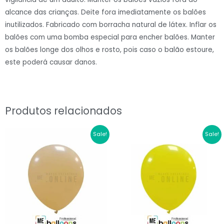
quantidade
alcance das crianças. Deite fora imediatamente os balões
inutilizados. Fabricado com borracha natural de látex. Inflar os
balões com uma bomba especial para encher balões. Manter
os balões longe dos olhos e rosto, pois caso o balão estoure,
este poderá causar danos.
Produtos relacionados
O
O
O
O
Sale!
Sale!
preço
preço
preço
preço
original
atual
original
atual
era:
é:
era:
é:
€3.00.
€2.10.
€3.00.
€2.10.