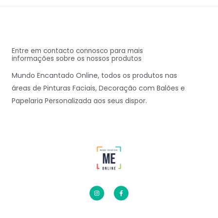
Entre em contacto connosco para mais
informações sobre os nossos produtos
Mundo Encantado Online, todos os produtos nas
áreas de Pinturas Faciais, Decoração com Balões e
Papelaria Personalizada aos seus dispor.
I
F
n
a
s
c
t
e
a
b
g
o