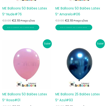
ME Balloons 50 Balões Latex
ME Balloons 50 Balões Latex
5″ Nude#76
5″ Amarelo#06
€
3.00
€
2.10
€
3.00
€
2.10
Preço c/iva
Preço c/iva
ADICIONAR AO CARRINHO
ADICIONAR AO CARRINHO
O
O
O
O
Sale!
Sale!
preço
preço
preço
preço
original
atual
original
atual
era:
é:
era:
é:
€3.00.
€2.10.
€3.90.
€3.12.
ME Balloons 50 Balões Latex
ME Balloons 25 Balões Latex
5″ Rosa#01
5″ Azul#93