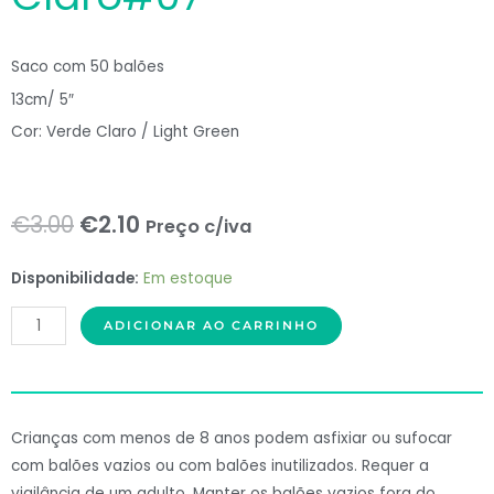
Saco com 50 balões
13cm/ 5″
Cor: Verde Claro / Light Green
O
O
€
3.00
€
2.10
Preço c/iva
preço
preço
ME
Disponibilidade:
Em estoque
original
atual
Balloons
ADICIONAR AO CARRINHO
50
era:
é:
Balões
€3.00.
€2.10.
Latex
5"
Crianças com menos de 8 anos podem asfixiar ou sufocar
Verde
com balões vazios ou com balões inutilizados. Requer a
Claro#07
vigilância de um adulto. Manter os balões vazios fora do