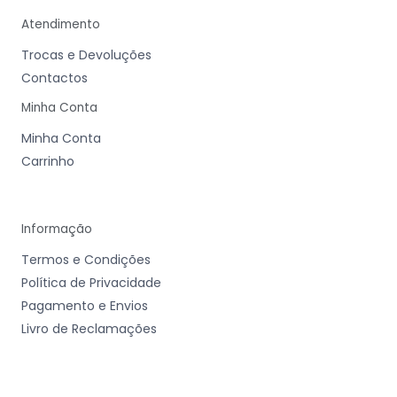
r
o
a
k
m
-
Atendimento
f
Trocas e Devoluções
Contactos
Minha Conta
Minha Conta
Carrinho
Informação
Termos e Condições
Política de Privacidade
Pagamento e Envios
Livro de Reclamações