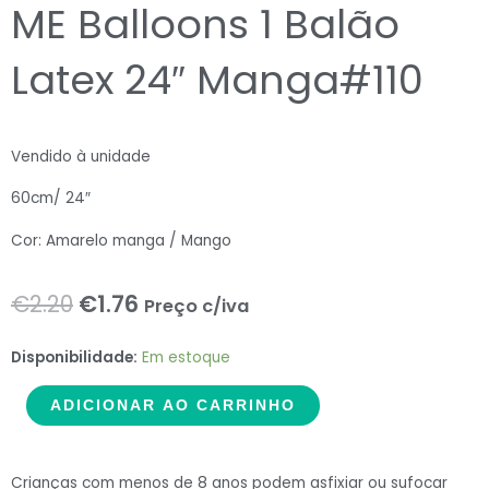
ME Balloons 1 Balão
Latex 24″ Manga#110
Vendido à unidade
60cm/ 24″
Cor: Amarelo manga / Mango
O
O
€
2.20
€
1.76
Preço c/iva
preço
preço
ME
Disponibilidade:
Em estoque
original
atual
Balloons
ADICIONAR AO CARRINHO
1
era:
é:
Balão
€2.20.
€1.76.
Latex
Crianças com menos de 8 anos podem asfixiar ou sufocar