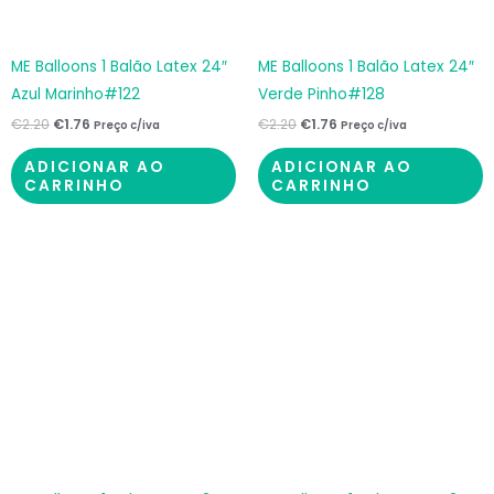
ME Balloons 1 Balão Latex 24″
ME Balloons 1 Balão Latex 24″
Azul Marinho#122
Verde Pinho#128
€
2.20
€
1.76
€
2.20
€
1.76
Preço c/iva
Preço c/iva
ADICIONAR AO
ADICIONAR AO
CARRINHO
CARRINHO