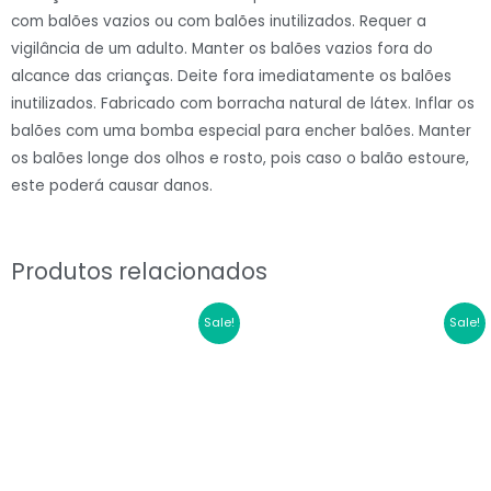
24"
com balões vazios ou com balões inutilizados. Requer a
Manga#110
vigilância de um adulto. Manter os balões vazios fora do
quantidade
alcance das crianças. Deite fora imediatamente os balões
inutilizados. Fabricado com borracha natural de látex. Inflar os
balões com uma bomba especial para encher balões. Manter
os balões longe dos olhos e rosto, pois caso o balão estoure,
este poderá causar danos.
Produtos relacionados
O
O
O
O
Sale!
Sale!
preço
preço
preço
preço
original
atual
original
atual
era:
é:
era:
é:
€2.20.
€1.76.
€2.20.
€1.76.