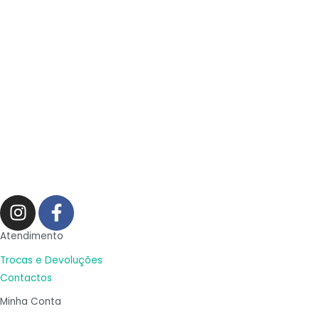
I
F
n
a
s
c
Atendimento
t
e
Trocas e Devoluções
a
b
Contactos
g
o
Minha Conta
r
o