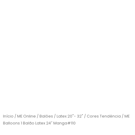
Início
/
ME Online
/
Balões
/
Latex 20"- 32"
/
Cores Tendência
/ ME
Balloons 1 Balão Latex 24″ Manga#110