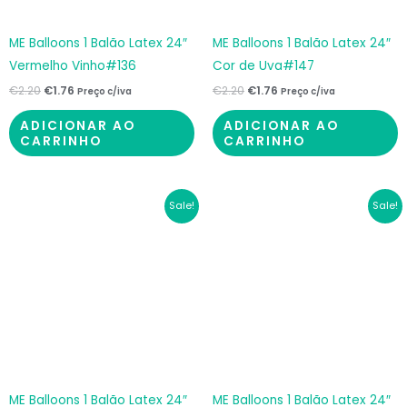
ME Balloons 1 Balão Latex 24″
ME Balloons 1 Balão Latex 24″
Vermelho Vinho#136
Cor de Uva#147
€
2.20
€
1.76
€
2.20
€
1.76
Preço c/iva
Preço c/iva
ADICIONAR AO
ADICIONAR AO
CARRINHO
CARRINHO
O
O
O
O
Sale!
Sale!
preço
preço
preço
preço
original
atual
original
atual
era:
é:
era:
é:
€2.20.
€1.76.
€2.20.
€1.76.
ME Balloons 1 Balão Latex 24″
ME Balloons 1 Balão Latex 24″