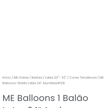
Início
/
ME Online
/
Balões
/
Latex 20"- 32"
/
Cores Tendência
/ ME
Balloons 1 Balão Latex 24″ Azul Maia#126
ME Balloons 1 Balão