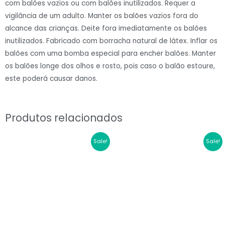
com balões vazios ou com balões inutilizados. Requer a
Azul
vigilância de um adulto. Manter os balões vazios fora do
Maia#126
alcance das crianças. Deite fora imediatamente os balões
quantidade
inutilizados. Fabricado com borracha natural de látex. Inflar os
balões com uma bomba especial para encher balões. Manter
os balões longe dos olhos e rosto, pois caso o balão estoure,
este poderá causar danos.
Produtos relacionados
O
O
O
O
Sale!
Sale!
preço
preço
preço
preço
original
atual
original
atual
era:
é:
era:
é:
€2.20.
€1.76.
€2.20.
€1.76.