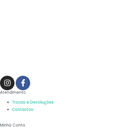
I
F
n
a
s
c
Atendimento
t
e
Trocas e Devoluções
a
b
Contactos
g
o
r
o
Minha Conta
a
k