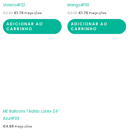
Violeta#121
Manga#110
€
2.20
€
1.76
€
2.20
€
1.76
Preço c/iva
Preço c/iva
ADICIONAR AO
ADICIONAR AO
CARRINHO
CARRINHO
ME Balloons 1 Balão Latex 24″
Azul#93
€
4.85
Preço c/iva