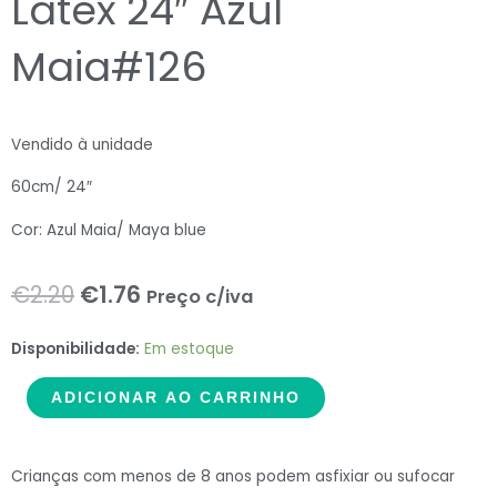
Latex 24″ Azul
Maia#126
Vendido à unidade
60cm/ 24″
Cor: Azul Maia/ Maya blue
O
O
€
2.20
€
1.76
Preço c/iva
preço
preço
ME
Disponibilidade:
Em estoque
original
atual
Balloons
ADICIONAR AO CARRINHO
1
era:
é:
Balão
€2.20.
€1.76.
Latex
Crianças com menos de 8 anos podem asfixiar ou sufocar
24"