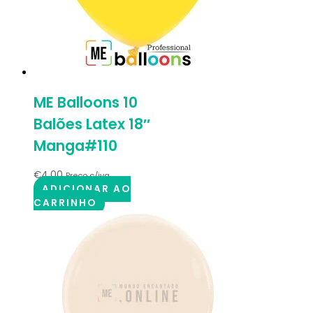
ME Balloons 10
Balões Latex 18″
Manga#110
€
4.00
Preço c/iva
ADICIONAR AO
CARRINHO