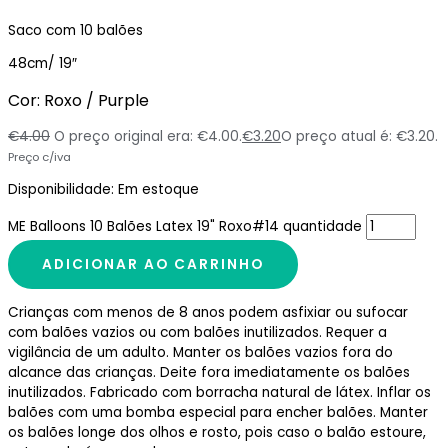
Saco com 10 balões
48cm/ 19″
Cor: Roxo / Purple
€
4.00
O preço original era: €4.00.
€
3.20
O preço atual é: €3.20.
Preço c/iva
Disponibilidade:
Em estoque
ME Balloons 10 Balões Latex 19" Roxo#14 quantidade
ADICIONAR AO CARRINHO
Crianças com menos de 8 anos podem asfixiar ou sufocar
com balões vazios ou com balões inutilizados. Requer a
vigilância de um adulto. Manter os balões vazios fora do
alcance das crianças. Deite fora imediatamente os balões
inutilizados. Fabricado com borracha natural de látex. Inflar os
balões com uma bomba especial para encher balões. Manter
os balões longe dos olhos e rosto, pois caso o balão estoure,