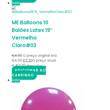
Sale!
ME Balloons 10
Balões Latex 19″
Vermelho
Claro#03
€
4.00
O preço original era:
€4.00.
€
3.20
O preço atual
é: €3.20.
Preço c/iva
ADICIONAR AO
CARRINHO
Sale!