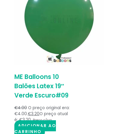
ME Balloons 10
Balões Latex 19″
Verde Escuro#09
€
4.00
O preço original era:
€4.00.
€
3.20
O preço atual
é: €3.20.
Preço c/iva
ADICIONAR AO
CARRINHO