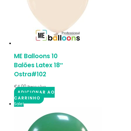
ME Balloons 10
Balões Latex 18″
Ostra#102
€
4.00
Preço c/iva
ADICIONAR AO
CARRINHO
Sale!