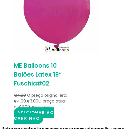
ME Balloons 10
Balões Latex 19″
Fuschia#02
€
4.00
O preço original era:
€4.00.
€
3.00
O preço atual
é: €3.00.
Preço c/iva
ADICIONAR AO
CARRINHO
Entre em contacto connosco para mais informações sobre