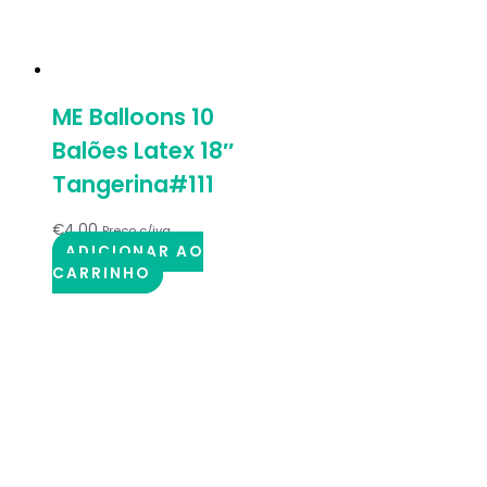
ME Balloons 10
Balões Latex 18″
Tangerina#111
€
4.00
Preço c/iva
ADICIONAR AO
CARRINHO