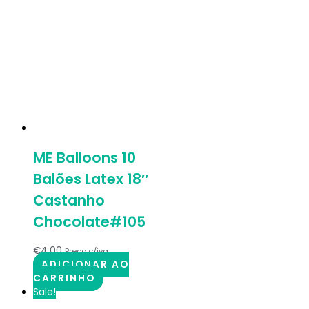
ME Balloons 10
Balões Latex 18″
Castanho
Chocolate#105
€
4.00
Preço c/iva
ADICIONAR AO
CARRINHO
Sale!