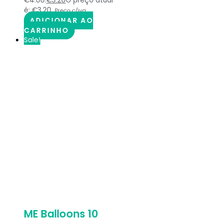
€4.00.
€
3.20
O preço atual
é: €3.20.
Preço c/iva
ADICIONAR AO
CARRINHO
Sale!
ME Balloons 10