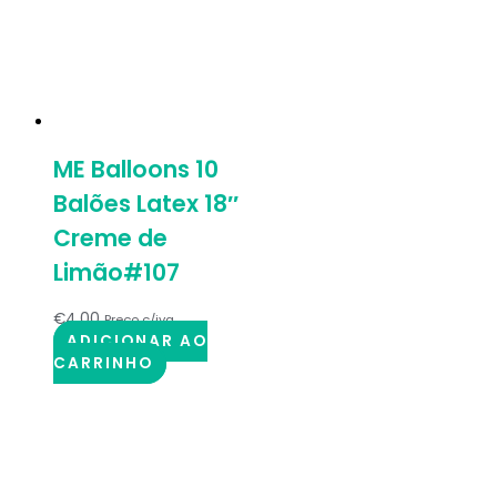
ME Balloons 10
Balões Latex 18″
Creme de
Limão#107
€
4.00
Preço c/iva
ADICIONAR AO
CARRINHO