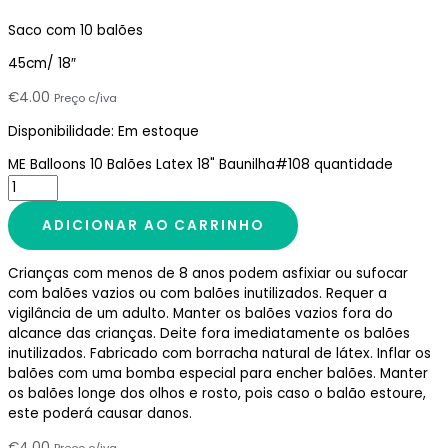
Saco com 10 balões
45cm/ 18″
€
4.00
Preço c/iva
Disponibilidade:
Em estoque
ME Balloons 10 Balões Latex 18" Baunilha#108 quantidade
ADICIONAR AO CARRINHO
Crianças com menos de 8 anos podem asfixiar ou sufocar
com balões vazios ou com balões inutilizados. Requer a
vigilância de um adulto. Manter os balões vazios fora do
alcance das crianças. Deite fora imediatamente os balões
inutilizados. Fabricado com borracha natural de látex. Inflar os
balões com uma bomba especial para encher balões. Manter
os balões longe dos olhos e rosto, pois caso o balão estoure,
este poderá causar danos.
€
4.00
Preço c/iva