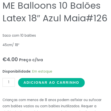
ME Balloons 10 Balões
Latex 18″ Azul Maia#126
Saco com 10 balões
45cm/ 18″
€
4.00
Preço c/iva
ME
Disponibilidade:
Em estoque
Balloons
ADICIONAR AO CARRINHO
10
Balões
Latex
Crianças com menos de 8 anos podem asfixiar ou sufocar
18"
com balões vazios ou com balões inutilizados. Requer a
Azul