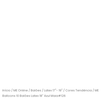
Início
/
ME Online
/
Balões
/
Latex 17"- 19"
/
Cores Tendência
/ ME
Balloons 10 Balões Latex 18″ Azul Maia#126