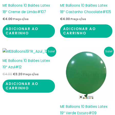
ME Balloons 10 Balões Latex
ME Balloons 10 Balões Latex
18″ Creme de Limão#107
18″ Castanho Chocolate#105
€
4.00
€
4.00
Preço c/iva
Preço c/iva
ADICIONAR AO
ADICIONAR AO
CARRINHO
CARRINHO
O
O
O
O
Sale!
Sale!
preço
preço
preço
preço
original
atual
original
atual
ME Balloons 10 Balões Latex
era:
é:
era:
é:
€4.00.
€3.20.
€4.00.
€3.20.
19″ Azul#12
€
4.00
€
3.20
Preço c/iva
ADICIONAR AO
CARRINHO
ME Balloons 10 Balões Latex
19″ Verde Escuro#09