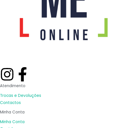
I
F
n
a
Atendimento
s
c
Trocas e Devoluções
Contactos
t
e
Minha Conta
Minha Conta