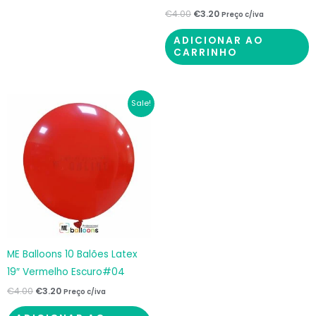
€
4.00
€
3.20
Preço c/iva
ADICIONAR AO
CARRINHO
O
O
Sale!
preço
preço
original
atual
era:
é:
€4.00.
€3.20.
ME Balloons 10 Balões Latex
19″ Vermelho Escuro#04
€
4.00
€
3.20
Preço c/iva