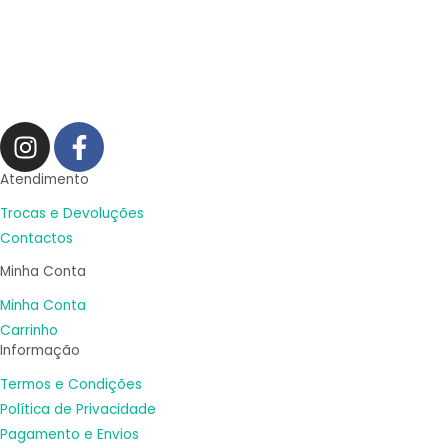
I
F
n
a
s
c
Atendimento
t
e
Trocas e Devoluções
a
b
Contactos
g
o
Minha Conta
r
o
a
k
Minha Conta
m
-
Carrinho
Informação
f
Termos e Condições
Política de Privacidade
Pagamento e Envios