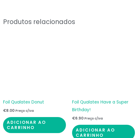
Shark
(pinkfong)
quantidade
Produtos relacionados
Foil Qualatex Donut
Foil Qualatex Have a Super
Birthday!
€
8.00
Preço c/iva
€
6.90
Preço c/iva
ADICIONAR AO
CARRINHO
ADICIONAR AO
CARRINHO