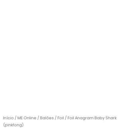
Início
/
ME Online
/
Balões
/
Foil
/ Foil Anagram Baby Shark
(pinkfong)