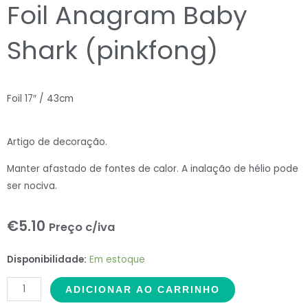
Foil Anagram Baby
Shark (pinkfong)
Foil 17″ / 43cm
Artigo de decoração.
Manter afastado de fontes de calor. A inalação de hélio pode
ser nociva.
€
5.10
Preço c/iva
Foil
Disponibilidade:
Em estoque
Anagram
ADICIONAR AO CARRINHO
Baby