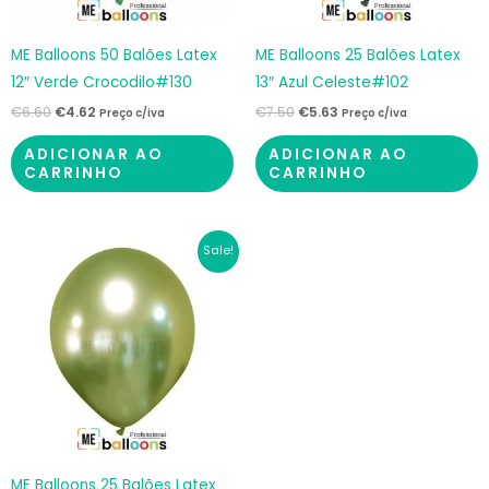
ME Balloons 50 Balões Latex
ME Balloons 25 Balões Latex
12″ Verde Crocodilo#130
13″ Azul Celeste#102
€
6.60
€
4.62
€
7.50
€
5.63
Preço c/iva
Preço c/iva
ADICIONAR AO
ADICIONAR AO
CARRINHO
CARRINHO
O
O
Sale!
preço
preço
original
atual
era:
é:
€7.50.
€5.63.
ME Balloons 25 Balões Latex