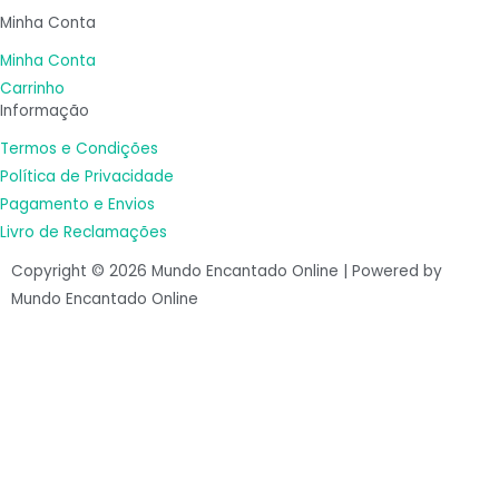
g
o
Minha Conta
r
o
a
k
Minha Conta
m
-
Carrinho
Informação
f
Termos e Condições
Política de Privacidade
Pagamento e Envios
Livro de Reclamações
Copyright © 2026 Mundo Encantado Online | Powered by
Mundo Encantado Online