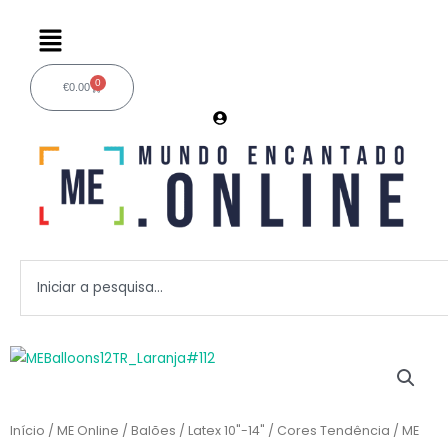
Ir
Menu
para
o
conteúdo
0
€
0.00
Carrinho
Pesquisar
Início
/
ME Online
/
Balões
/
Latex 10"-14"
/
Cores Tendência
/ ME