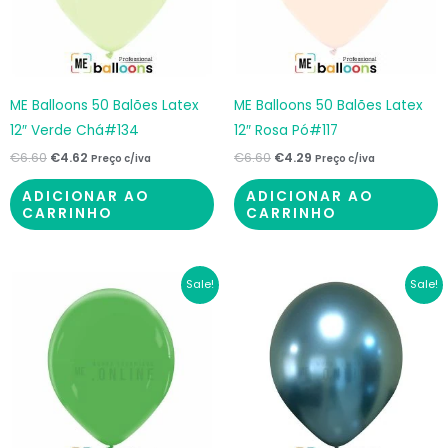
ME Balloons 50 Balões Latex
ME Balloons 50 Balões Latex
12″ Verde Chá#134
12″ Rosa Pó#117
€
6.60
€
4.62
€
6.60
€
4.29
Preço c/iva
Preço c/iva
ADICIONAR AO
ADICIONAR AO
CARRINHO
CARRINHO
O
O
O
O
Sale!
Sale!
preço
preço
preço
preço
original
atual
original
atual
era:
é:
era:
é:
€6.60.
€4.62.
€7.50.
€5.63.