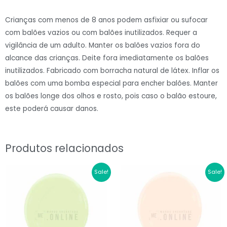
€6.60.
€4.62.
Latex
Crianças com menos de 8 anos podem asfixiar ou sufocar
12"
com balões vazios ou com balões inutilizados. Requer a
Laranja#112
vigilância de um adulto. Manter os balões vazios fora do
quantidade
alcance das crianças. Deite fora imediatamente os balões
inutilizados. Fabricado com borracha natural de látex. Inflar os
balões com uma bomba especial para encher balões. Manter
os balões longe dos olhos e rosto, pois caso o balão estoure,
este poderá causar danos.
Produtos relacionados
O
O
O
O
Sale!
Sale!
preço
preço
preço
preço
original
atual
original
atual
era:
é:
era:
é:
€6.60.
€4.62.
€6.60.
€4.29.