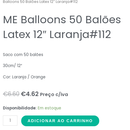
Balloons 50 Balões Latex 12″ Laranja#112
ME Balloons 50 Balões
Latex 12″ Laranja#112
Saco com 50 balões
30cm/ 12″
Cor: Laranja / Orange
O
O
€
6.60
€
4.62
Preço c/iva
preço
preço
ME
Disponibilidade:
Em estoque
original
atual
Balloons
ADICIONAR AO CARRINHO
50
era:
é:
Balões