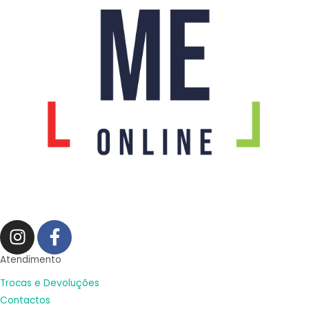
I
F
n
a
s
c
Atendimento
t
e
Trocas e Devoluções
a
b
Contactos