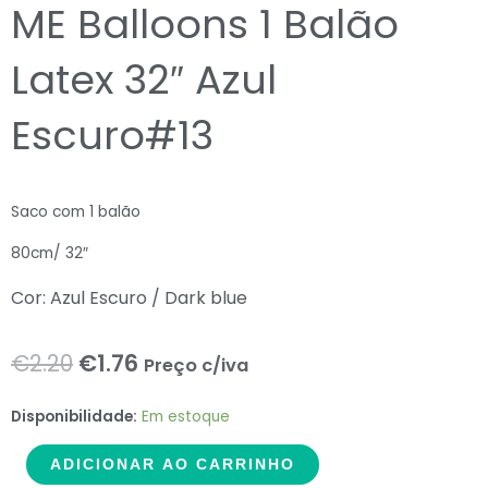
ME Balloons 1 Balão
Latex 32″ Azul
Escuro#13
Saco com 1 balão
80cm/ 32″
Cor: Azul Escuro / Dark blue
O
O
€
2.20
€
1.76
Preço c/iva
preço
preço
ME
Disponibilidade:
Em estoque
original
atual
Balloons
ADICIONAR AO CARRINHO
1
era:
é: