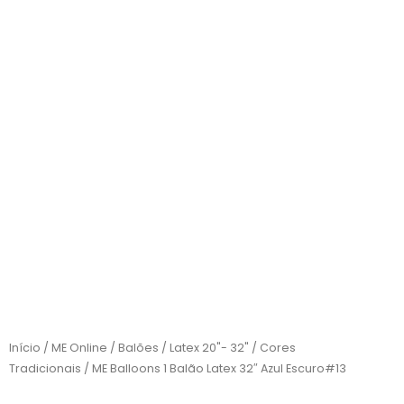
Início
/
ME Online
/
Balões
/
Latex 20"- 32"
/
Cores
Tradicionais
/ ME Balloons 1 Balão Latex 32″ Azul Escuro#13