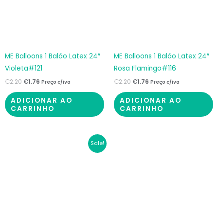
ME Balloons 1 Balão Latex 24″
ME Balloons 1 Balão Latex 24″
Violeta#121
Rosa Flamingo#116
€
2.20
€
1.76
€
2.20
€
1.76
Preço c/iva
Preço c/iva
ADICIONAR AO
ADICIONAR AO
CARRINHO
CARRINHO
O
O
Sale!
preço
preço
original
atual
era:
é:
€2.20.
€1.76.