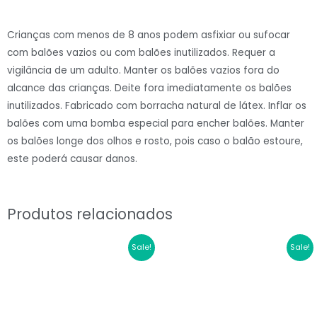
Balão
€2.20.
€1.76.
Latex
Crianças com menos de 8 anos podem asfixiar ou sufocar
32"
com balões vazios ou com balões inutilizados. Requer a
Azul
vigilância de um adulto. Manter os balões vazios fora do
Escuro#13
alcance das crianças. Deite fora imediatamente os balões
quantidade
inutilizados. Fabricado com borracha natural de látex. Inflar os
balões com uma bomba especial para encher balões. Manter
os balões longe dos olhos e rosto, pois caso o balão estoure,
este poderá causar danos.
Produtos relacionados
O
O
O
O
Sale!
Sale!
preço
preço
preço
preço
original
atual
original
atual
era:
é:
era:
é:
€2.20.
€1.76.
€2.20.
€1.76.