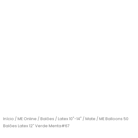
Início
/
ME Online
/
Balões
/
Latex 10"-14"
/
Mate
/ ME Balloons 50
Balões Latex 12″ Verde Menta#67