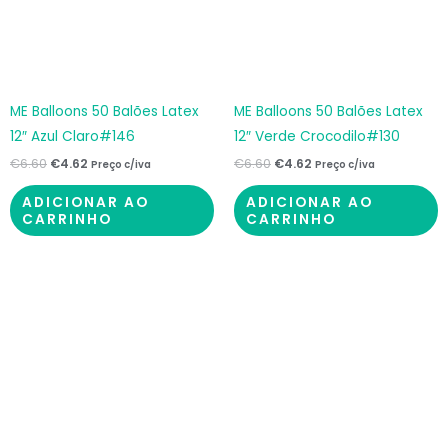
ME Balloons 50 Balões Latex
ME Balloons 50 Balões Latex
12″ Azul Claro#146
12″ Verde Crocodilo#130
€
6.60
€
4.62
€
6.60
€
4.62
Preço c/iva
Preço c/iva
ADICIONAR AO
ADICIONAR AO
CARRINHO
CARRINHO
O
O
O
O
preço
preço
preço
preço
original
atual
original
atual
era:
é:
era:
é:
€6.60.
€4.62.
€7.50.
€5.63.