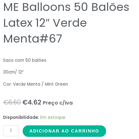
ME Balloons 50 Balões
Latex 12″ Verde
Menta#67
Saco com 50 balões
30cm/ 12″
Cor: Verde Menta / Mint Green
O
O
€
6.60
€
4.62
Preço c/iva
preço
preço
ME
Disponibilidade:
Em estoque
original
atual
Balloons
ADICIONAR AO CARRINHO
50
era:
é: