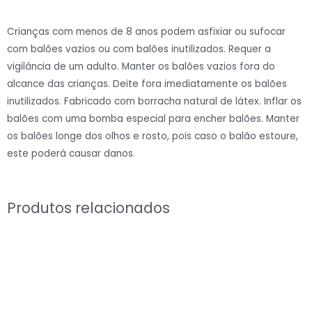
Balões
€6.60.
€4.62.
Latex
Crianças com menos de 8 anos podem asfixiar ou sufocar
12"
com balões vazios ou com balões inutilizados. Requer a
Verde
vigilância de um adulto. Manter os balões vazios fora do
Menta#67
alcance das crianças. Deite fora imediatamente os balões
quantidade
inutilizados. Fabricado com borracha natural de látex. Inflar os
balões com uma bomba especial para encher balões. Manter
os balões longe dos olhos e rosto, pois caso o balão estoure,
este poderá causar danos.
Produtos relacionados
O
O
O
O
preço
preço
preço
preço
original
atual
original
atual
era:
é:
era:
é:
€6.60.
€4.62.
€6.60.
€4.62.