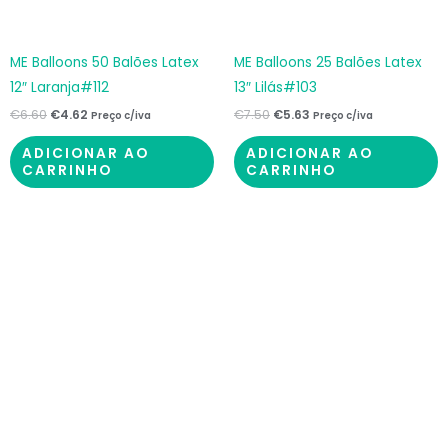
ME Balloons 50 Balões Latex
ME Balloons 25 Balões Latex
12″ Laranja#112
13″ Lilás#103
€
6.60
€
4.62
€
7.50
€
5.63
Preço c/iva
Preço c/iva
ADICIONAR AO
ADICIONAR AO
CARRINHO
CARRINHO
O
O
preço
preço
original
atual
era:
é:
€7.50.
€5.63.