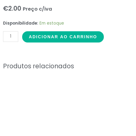
€
2.00
Preço c/iva
Glamour
Disponibilidade:
Em estoque
-
ADICIONAR AO CARRINHO
Gold
Metalizado
#7
quantidade
Produtos relacionados