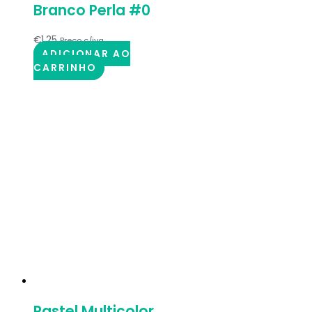
Branco Perla #0
€
1.25
Preço c/iva
ADICIONAR AO
CARRINHO
Pastel Multicolor