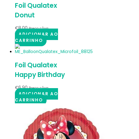
Foil Qualatex
Donut
€
8.00
Preço c/iva
ADICIONAR AO
CARRINHO
Foil Qualatex
Happy Birthday
€
6.90
Preço c/iva
ADICIONAR AO
CARRINHO