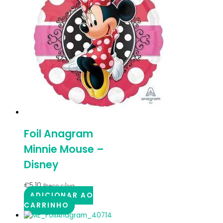
Foil Anagram
Minnie Mouse –
Disney
€
5.10
Preço c/iva
ADICIONAR AO
CARRINHO